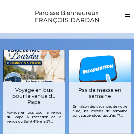
Français
Euskaraz
Accueil
Actualités
Vie de la paroisse
Les clochers
Sacrements et vie chrétienne
Voyage en bus
Pas de messe en
pour la venue du
semaine
Enfants et jeunes
Pape
En raison des vacances de notre
Photos
curé, les messes de semaine
Voyage en bus pour la venue
sont suspendues jusqu'au 17...
du Pape À l'occasion de la
Contact
venue du Saint-Père le 27...