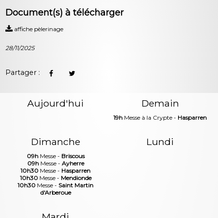
Document(s) à télécharger
affiche pèlerinage
28/11/2025
Partager :
Aujourd'hui
Demain
19h
Messe à la Crypte -
Hasparren
Dimanche
Lundi
09h
Messe -
Briscous
09h
Messe -
Ayherre
10h30
Messe -
Hasparren
10h30
Messe -
Mendionde
10h30
Messe -
Saint Martin
d'Arberoue
Mardi