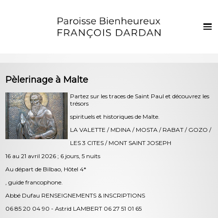
Français
Euskaraz
Accueil
Pèlerinage à Malte
Actualités
Partez sur les traces de Saint Paul et découvrez les
trésors
Vie de la paroisse
spirituels et historiques de Malte.
Les clochers
LA VALETTE / MDINA / MOSTA / RABAT / GOZO /
Sacrements et vie chrétienne
LES 3 CITES / MONT SAINT JOSEPH
16 au 21 avril 2026 ; 6 jours, 5 nuits
Enfants et jeunes
Au départ de Bilbao, Hôtel 4*
Photos
, guide francophone.
Contact
Abbé Dufau RENSEIGNEMENTS & INSCRIPTIONS
06 85 20 04 90 - Astrid LAMBERT 06 27 51 01 65