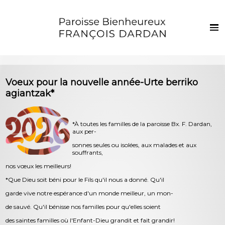
Français
Euskaraz
Accueil
Voeux pour la nouvelle année-Urte berriko
Actualités
agiantzak*
Vie de la paroisse
*À toutes les familles de la paroisse Bx. F. Dardan,
Les clochers
aux per-
Sacrements et vie chrétienne
sonnes seules ou isolées, aux malades et aux
souffrants,
Enfants et jeunes
nos vœux les meilleurs!
*Que Dieu soit béni pour le Fils qu'il nous a donné. Qu'il
Photos
garde vive notre espérance d'un monde meilleur, un mon-
Contact
de sauvé. Qu'il bénisse nos familles pour qu'elles soient
des saintes familles où l'Enfant-Dieu grandit et fait grandir!